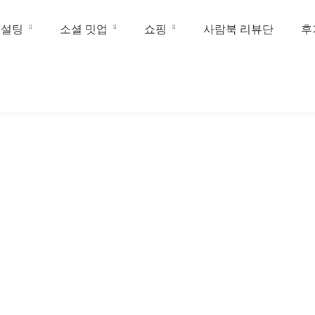
컨설팅
소셜 밋업
쇼핑
사람북 리뷰단
후