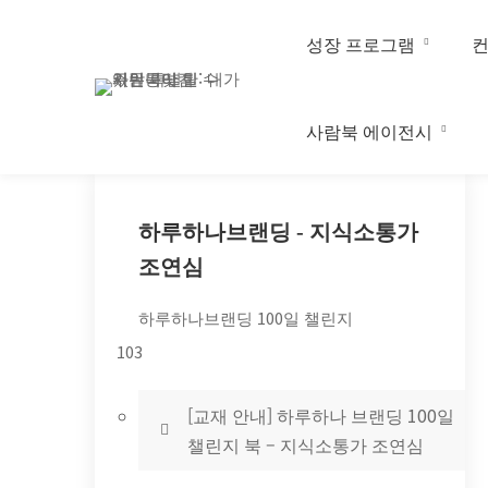
성장 프로그램
사람북 에이전시
퍼스널브랜딩
하루하나브랜딩 - 지식소통가
전문가
조연심
조연심의
하루하나브랜딩 100일 챌린지
하루하나브랜딩
103
100일
[교재 안내] 하루하나 브랜딩 100일
하브챌린지
챌린지 북 – 지식소통가 조연심