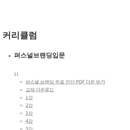
커리큘럼
퍼스널브랜딩입문
11
퍼스널 브랜딩 무료 진단 PDF 다운 받기
교재 다운로드
1강
2강
3강
4강
5강