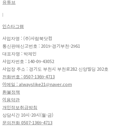
유튜브
|
인스타그램
사업자명 : (주)사람북닷컴
통신판매신고번호 : 2019-경기부천-2961
대표자명 : 박제인
사업자번호 : 140-09-43052
사업장 주소 : 경기도 부천시 부천로282 신양빌딩 202호
전화번호 : 0507-1369-4713
이메일 : alwayslike21@naver.com
환불정책
이용약관
개인정보취급방침
상담시간 10시-20시(월-금)
문의전화
0507-1369-4713