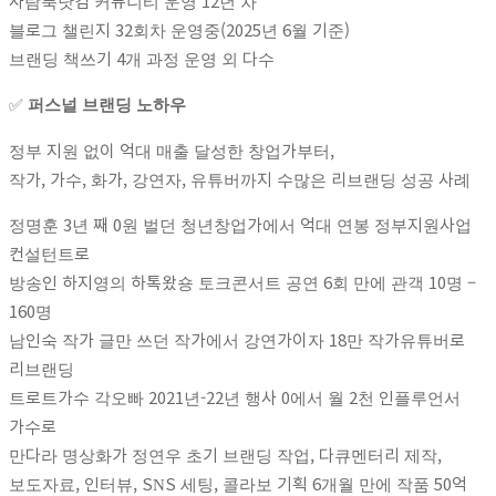
사람북닷컴 커뮤니티 운영 12년 차
블로그 챌린지 32회차 운영중(2025년 6월 기준)
브랜딩 책쓰기 4개 과정 운영 외 다수
✅
퍼스널 브랜딩 노하우
정부 지원 없이 억대 매출 달성한 창업가부터,
작가, 가수, 화가, 강연자, 유튜버까지 수많은 리브랜딩 성공 사례
정명훈 3년 째 0원 벌던 청년창업가에서 억대 연봉 정부지원사업
컨설턴트로
방송인 하지영의 하톡왔숑 토크콘서트 공연 6회 만에 관객 10명 –
160명
남인숙 작가 글만 쓰던 작가에서 강연가이자 18만 작가유튜버로
리브랜딩
트로트가수 각오빠 2021년-22년 행사 0에서 월 2천 인플루언서
가수로
만다라 명상화가 정연우 초기 브랜딩 작업, 다큐멘터리 제작,
보도자료, 인터뷰, SNS 세팅, 콜라보 기획 6개월 만에 작품 50억