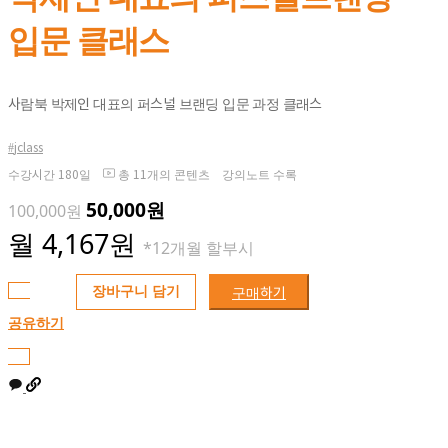
입문 클래스
사람북 박제인 대표의 퍼스널 브랜딩 입문 과정 클래스
jclass
수강시간
180일
총
11개의 콘텐츠
강의노트 수록
50,000원
100,000원
월 4,167원
*12개월
할부시
구매하기
장바구니 담기
공유하기