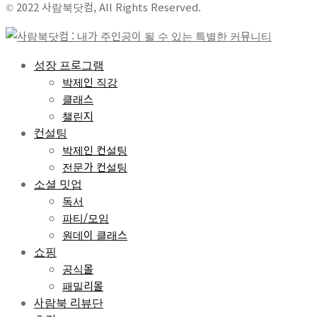
© 2022 사람북닷컴, All Rights Reserved.
성장 프로그램
박제인 직강
클래스
챌린지
컨설팅
박제인 컨설팅
전문가 컨설팅
소셜 밋업
독서
파티/모임
원데이 클래스
쇼핑
공식몰
패밀리몰
사람북 리뷰단