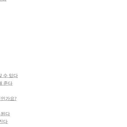
살 수 있다
해 준다
엇인가요?
우된다
어진다