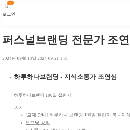
로그인
마이 클래스
마이 클래스
퍼스널브랜딩 전문가 조연
2024년 09월 18일
2024-09-21 1:31
하루하나브랜딩 - 지식소통가 조연심
퍼스널브랜딩
전문가
하루하나브랜딩 100일 챌린지
조연심의
103
하루하나브랜딩
[교재 안내] 하루하나 브랜딩 100일 챌린지 북 – 
오프닝 강의
100일