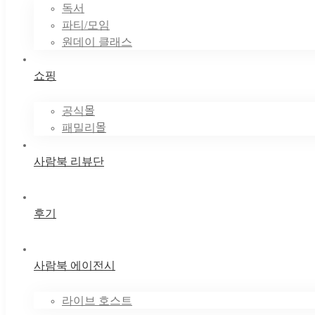
독서
파티/모임
원데이 클래스
쇼핑
공식몰
패밀리몰
사람북 리뷰단
후기
사람북 에이전시
라이브 호스트