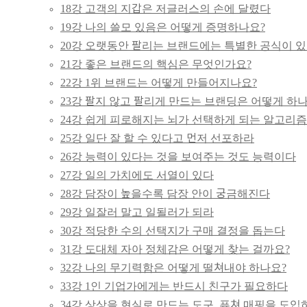
18강 고객의 지갑은 저글러스의 손에 달렸다
19강 나의 쓸모 있음은 어떻게 증명하나요?
20강 오랫동안 팔리는 브랜드에는 특별한 공식이 
21강 좋은 브랜드의 핵심은 무엇인가요?
22강 1위 브랜드는 어떻게 만들어지나요?
23강 팔지 않고 팔리게 만드는 브랜딩은 어떻게 하
24강 쉽게 피로해지는 뇌가 선택하게 되는 알고리즘
25강 일단 잘 할 수 있다고 먼저 선포하라
26강 능력이 있다는 것을 보여주는 것도 능력이다
27강 일의 가치에도 서열이 있다
28강 담장이 높을수록 담장 안이 궁금해진다
29강 일잘러 말고 일될러가 되라
30강 적당한 수의 선택지가 구매 결정을 돕는다
31강 도대체 자아 정체감은 어떻게 찾는 걸까요?
32강 나의 무기력함은 어떻게 떨쳐내야 하나요?
33강 1인 기업가에게는 반드시 친구가 필요하다
34강 상상을 현실로 만드는 도구, 퓨쳐 매핑을 도입