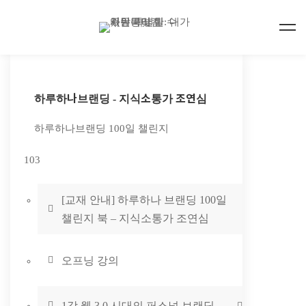
퍼스널브랜딩
전문가
하루하나브랜딩 - 지식소통가 조연심
조연심의
하루하나브랜딩 100일 챌린지
하루하나브랜딩
103
100일
[교재 안내] 하루하나 브랜딩 100일
하브챌린지
챌린지 북 – 지식소통가 조연심
오프닝 강의
1강 웹 3.0 시대의 퍼스널 브랜딩