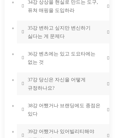
34강 상상을 현실로 만드는 도구,
퓨쳐 매핑을 도입하라
35강 변하고 싶지만 변신하기
싫다는 게 문제다
36강 벤츠에는 있고 도요타에는
없는 것
37강 당신은 자신을 어떻게
규정하나요?
38강 어쨌거나 브랜딩에도 종점은
있다
39강 어쨌거나 있어빌리티해야