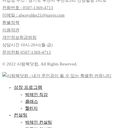
사업장 주소 : 경기도 부천시 부천로282 신양빌딩 202호
전화번호 : 0507-1369-4713
이메일 : alwayslike21@naver.com
환불정책
이용약관
개인정보취급방침
상담시간 10시-20시(월-금)
문의전화
0507-1369-4713
© 2022 사람북닷컴, All Rights Reserved.
성장 프로그램
박제인 직강
클래스
챌린지
컨설팅
박제인 컨설팅