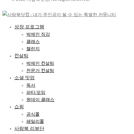
성장 프로그램
박제인 직강
클래스
챌린지
컨설팅
박제인 컨설팅
전문가 컨설팅
소셜 밋업
독서
파티/모임
원데이 클래스
쇼핑
공식몰
패밀리몰
사람북 리뷰단