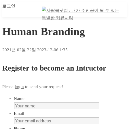
로그인
마이 클래스
마이 클래스
Human Branding
2021년 02월 22일
2023-12-06 1:35
Human
Register to become an Intructor
Branding
Please
login
to send your request!
Name
Email
Phone