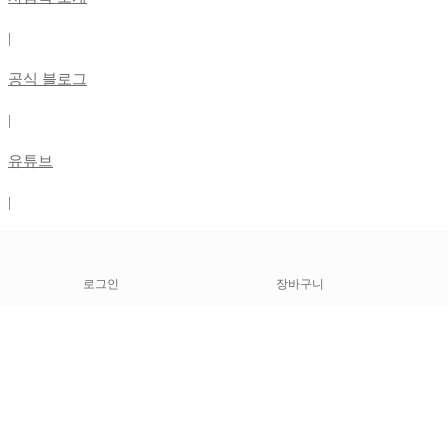
|
공식 블로그
|
유튜브
|
인스타그램
사업자명 : (주)사람북닷컴
로그인
장바구니
통신판매신고번호 : 2019-경기부천-2961
대표자명 : 박제인
사업자번호 : 140-09-43052
사업장 주소 : 경기도 부천시 부천로282 신양빌딩 202호
전화번호 : 0507-1369-4713
이메일 : alwayslike21@naver.com