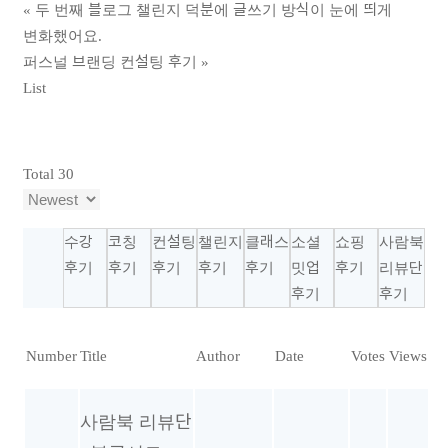
«
두 번째 블로그 챌린지 덕분에 글쓰기 방식이 눈에 띄게
변화했어요.
퍼스널 브랜딩 컨설팅 후기
»
List
Total 30
수강
코칭
컨설팅
챌린지
클래스
소셜
쇼핑
사람북
후기
후기
후기
후기
후기
밋업
후기
리뷰단
후기
후기
Number
Title
Author
Date
Votes
Views
사람북 리뷰단