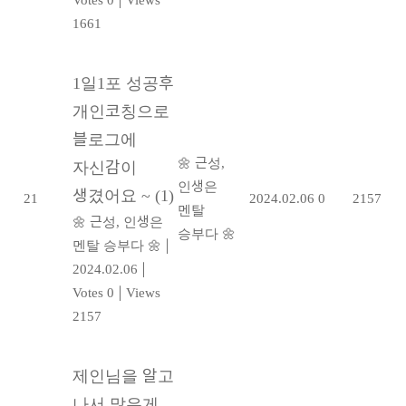
1661
1일1포 성공후
개인코칭으로
블로그에
🌼 근성,
자신감이
인생은
생겼어요 ~
(1)
21
2024.02.06
0
2157
멘탈
🌼 근성, 인생은
승부다 🌼
멘탈 승부다 🌼
|
2024.02.06
|
Votes 0
|
Views
2157
제인님을 알고
나서 많은게