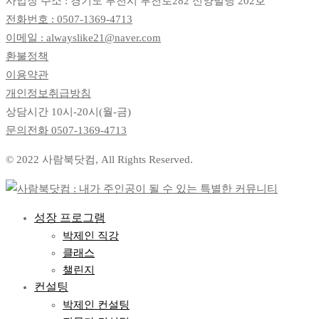
사업장 주소 : 경기도 부천시 부천로282 신양빌딩 202호
전화번호 : 0507-1369-4713
이메일 : alwayslike21@naver.com
환불정책
이용약관
개인정보취급방침
상담시간 10시-20시(월-금)
문의전화
0507-1369-4713
© 2022 사람북닷컴, All Rights Reserved.
성장 프로그램
박제인 직강
클래스
챌린지
컨설팅
박제인 컨설팅